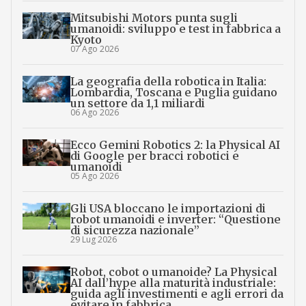
Mitsubishi Motors punta sugli
umanoidi: sviluppo e test in fabbrica a
Kyoto
07 Ago 2026
La geografia della robotica in Italia:
Lombardia, Toscana e Puglia guidano
un settore da 1,1 miliardi
06 Ago 2026
Ecco Gemini Robotics 2: la Physical AI
di Google per bracci robotici e
umanoidi
05 Ago 2026
Gli USA bloccano le importazioni di
robot umanoidi e inverter: “Questione
di sicurezza nazionale”
29 Lug 2026
Robot, cobot o umanoide? La Physical
AI dall’hype alla maturità industriale:
guida agli investimenti e agli errori da
evitare in fabbrica