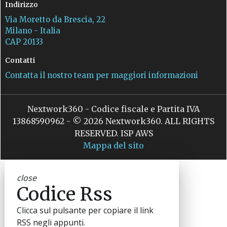
Indirizzo
Via Moretto da Brescia, 22
Milano - Italia
CAP 20133
Contatti
Contatta il nostro team per maggiori informazioni
Nextwork360 - Codice fiscale e Partita IVA
13868590962 - © 2026 Nextwork360. ALL RIGHTS
RESERVED. ISP AWS
Mappa del sito
close
Codice Rss
Clicca sul pulsante per copiare il link
RSS negli appunti.