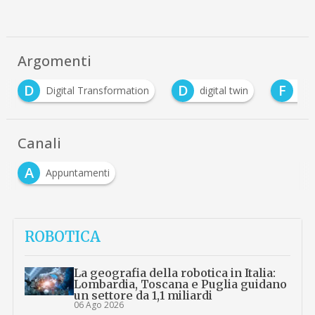
Argomenti
D
F
I
digital twin
factory 4.0 smart
intelligen
Canali
A
Appuntamenti
ROBOTICA
La geografia della robotica in Italia:
Lombardia, Toscana e Puglia guidano
un settore da 1,1 miliardi
06 Ago 2026