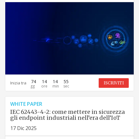
74
14
14
54
Inizia tra
ISCRIVITI
WHITE PAPER
IEC 62443-4-2: come mettere in sicurezza
gli endpoint industriali nell’era dell’IoT
17 Dic 2025