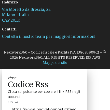
Indirizzo
Via Moretto da Brescia, 22
Milano - Italia
CAP 20133
Contatti
Contatta il nostro team per maggiori informazioni
Nextwork360 - Codice fiscale e Partita IVA 13868590962 - ©
2026 Nextwork360. ALL RIGHTS RESERVED. ISP AWS
Mappa del sito
close
Codice Rss
Clicca sul pulsante per copiare il link RSS negli
appunti.
RSS link