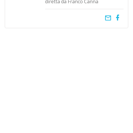
diretta da Franco Canna
email