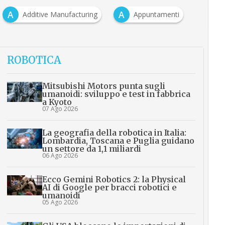
A
A
Additive Manufacturing
Appuntamenti
ROBOTICA
Mitsubishi Motors punta sugli
umanoidi: sviluppo e test in fabbrica
a Kyoto
07 Ago 2026
La geografia della robotica in Italia:
Lombardia, Toscana e Puglia guidano
un settore da 1,1 miliardi
06 Ago 2026
Ecco Gemini Robotics 2: la Physical
AI di Google per bracci robotici e
umanoidi
05 Ago 2026