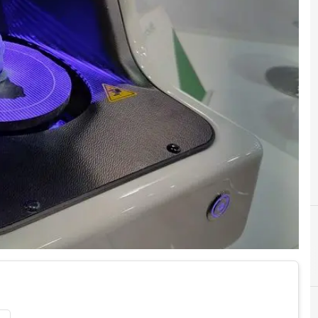
A
additi