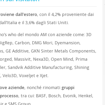
roviene dall’estero
, con il 4,2% proveniente dai
all’Italia e il 3,6% dagli Stati Uniti.
il who’s who del mondo AM con aziende come: 3D
, BigRep, Carbon, DMG Mori, Dyemansion,
bs, GE Additive, GKN Sinter Metals Components,
orged, Massivit, Nexa3D, Open Mind, Prima
ler, Sandvik Additive Manufacturing, Shining
 Velo3D, Voxeljet e Xjet.
ove aziende
, nonché rinomati
gruppi
i processo
, tra cui: BASF, Bosch, Evonik, Henkel,
air e SMS Group.