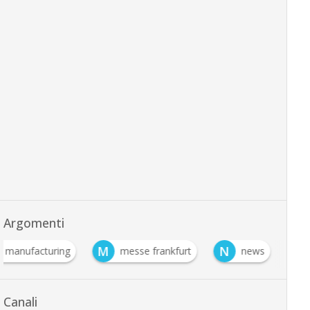
Argomenti
M
N
ve manufacturing
messe frankfurt
news
Canali