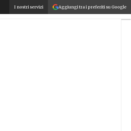
Aggiungi tra i preferiti su Google
Cresce l’attesa per Formnext 2023: le novità e i tem
I nostri servizi