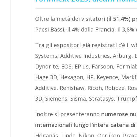
Oltre la metà dei visitatori (
il 51,4%) p
Paesi Bassi, il 4% dalla Francia, il 3,8% d
Tra gli espositori già registrati c’è 
Systems, Additive Industries, Arburg
Dyndrite, EOS, EPlus, Farsoon, Formla
Hage 3D, Hexagon, HP, Keyence, Markf
Additive, Renishaw, Ricoh, Roboze, Rös
3D, Siemens, Sisma, Stratasys, Trumpf,
Inoltre si presenteranno
numerose nu
internazionali lungo l’intera catena d
Höganäs, Linde, Nikon, Oerlikon, Prax