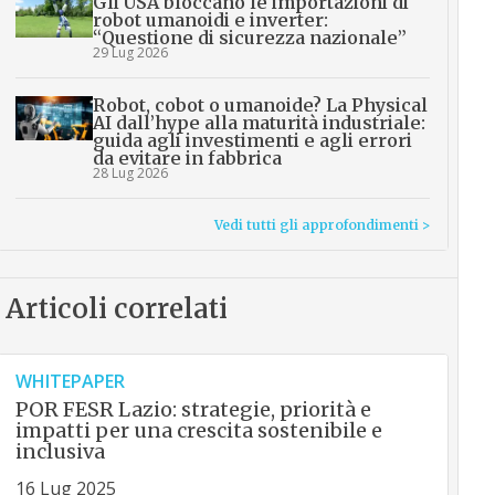
Gli USA bloccano le importazioni di
robot umanoidi e inverter:
“Questione di sicurezza nazionale”
29 Lug 2026
Robot, cobot o umanoide? La Physical
AI dall’hype alla maturità industriale:
guida agli investimenti e agli errori
da evitare in fabbrica
28 Lug 2026
Vedi tutti gli approfondimenti >
Articoli correlati
WHITEPAPER
POR FESR Lazio: strategie, priorità e
impatti per una crescita sostenibile e
inclusiva
16 Lug 2025