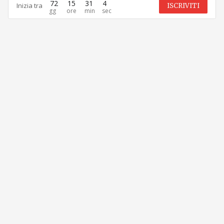
72
15
31
3
Inizia tra
ISCRIVITI