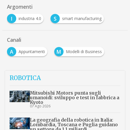
Argomenti
I
S
industria 4.0
smart manufacturing
Canali
A
M
Appuntamenti
Modelli di Business
ROBOTICA
Mitsubishi Motors punta sugli
umanoidi: sviluppo e test in fabbrica a
Kyoto
07 Ago 2026
La geografia della robotica in Italia:
Lombardia, Toscana e Puglia guidano
un settore da 1,1 miliardi