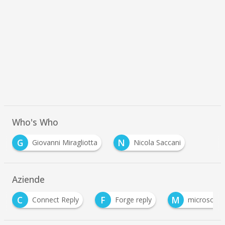
Who's Who
G
N
Giovanni Miragliotta
Nicola Saccani
Aziende
F
M
R
ply
Forge reply
microsoft
Reply