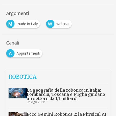
Argomenti
M
W
made in italy
webinar
Canali
A
Appuntamenti
ROBOTICA
La geografia della robotica in Italia:
Lombardia, Toscana e Puglia guidano
un settore da 1,1 miliardi
06 Ago 2026
Ecco Gemini Robotics 2: la Physical AI