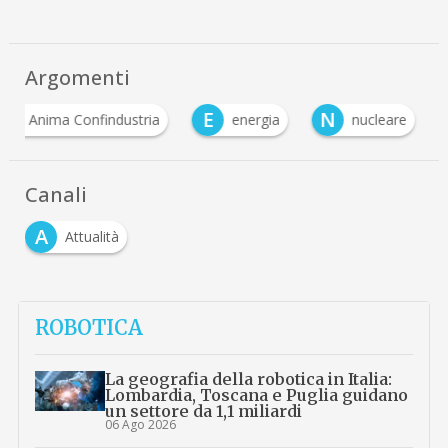
Argomenti
A
E
N
Anima Confindustria
energia
nucleare
Canali
A
Attualità
ROBOTICA
La geografia della robotica in Italia:
Lombardia, Toscana e Puglia guidano
un settore da 1,1 miliardi
06 Ago 2026