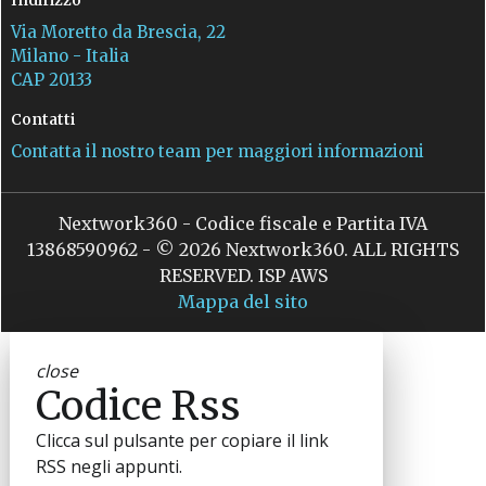
Via Moretto da Brescia, 22
Milano - Italia
CAP 20133
Contatti
Contatta il nostro team per maggiori informazioni
Nextwork360 - Codice fiscale e Partita IVA
13868590962 - © 2026 Nextwork360. ALL RIGHTS
RESERVED. ISP AWS
Mappa del sito
close
Codice Rss
Clicca sul pulsante per copiare il link
RSS negli appunti.