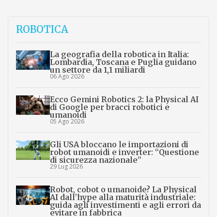
ROBOTICA
La geografia della robotica in Italia:
Lombardia, Toscana e Puglia guidano
un settore da 1,1 miliardi
06 Ago 2026
Ecco Gemini Robotics 2: la Physical AI
di Google per bracci robotici e
umanoidi
05 Ago 2026
Gli USA bloccano le importazioni di
robot umanoidi e inverter: “Questione
di sicurezza nazionale”
29 Lug 2026
Robot, cobot o umanoide? La Physical
AI dall’hype alla maturità industriale:
guida agli investimenti e agli errori da
evitare in fabbrica