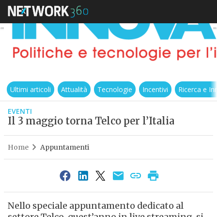
Ultimi articoli
Attualità
Tecnologie
Incentivi
Ricerca e I
EVENTI
Il 3 maggio torna Telco per l’Italia
Home
Appuntamenti
Nello speciale appuntamento dedicato al
settore Telco, quest’anno in live streaming, si