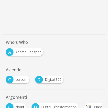
Who's Who
A
Andrea Rangone
Aziende
C
D
corcom
Digital 360
Argomenti
C
D
cloud
Digital Transformation
Piano Naziona