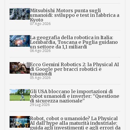
Mitsubishi Motors punta sugli
umanoidi: sviluppo e test in fabbrica a
Kyoto
07 Ago 2026
La geografia della robotica in Italia:
Lombardia, Toscana e Puglia guidano
un settore da 1,1 miliardi
06 Ago 2026
Ecco Gemini Robotics 2: la Physical AI
di Google per bracci robotici e
umanoidi
05 Ago 2026
Gli USA bloccano le importazioni di
robot umanoidi e inverter: “Questione
di sicurezza nazionale”
29 Lug 2026
Robot, cobot o umanoide? La Physical
AI dall’hype alla maturità industriale:
guida agli investimenti e agli errori da