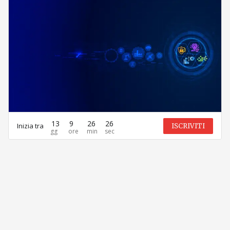
13
9
26
26
Inizia tra
ISCRIVITI