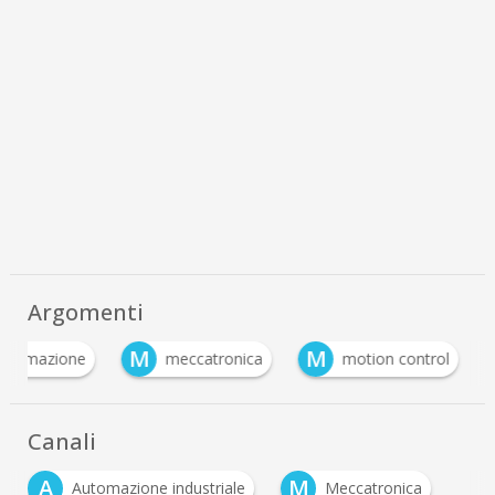
Argomenti
M
M
utomazione
meccatronica
motion control
Canali
A
M
Automazione industriale
Meccatronica