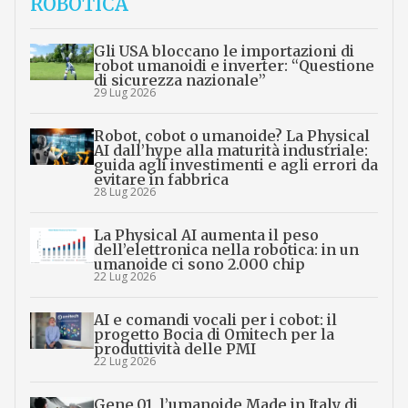
ROBOTICA
Gli USA bloccano le importazioni di
robot umanoidi e inverter: “Questione
di sicurezza nazionale”
29 Lug 2026
Robot, cobot o umanoide? La Physical
AI dall’hype alla maturità industriale:
guida agli investimenti e agli errori da
evitare in fabbrica
28 Lug 2026
La Physical AI aumenta il peso
dell’elettronica nella robotica: in un
umanoide ci sono 2.000 chip
22 Lug 2026
AI e comandi vocali per i cobot: il
progetto Bocia di Omitech per la
produttività delle PMI
22 Lug 2026
Gene.01, l’umanoide Made in Italy di