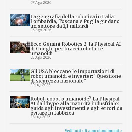
07 Ago 2026
La geografia della robotica in Italia:
Lombardia, Toscana e Puglia guidano
un settore da 1,1 miliardi
06 Ago 2026
Ecco Gemini Robotics 2: la Physical AI
di Google per bracci robotici e
umanoidi
05 Ago 2026
Gli USA bloccano le importazioni di
robot umanoidi e inverter: “Questione
di sicurezza nazionale”
29 Lug 2026
Robot, cobot o umanoide? La Physical
AI dall’hype alla maturità industriale:
guida agli investimenti e agli errori da
evitare in fabbrica
28 Lug 2026
Vedi tutti gli approfondimenti >