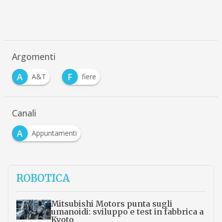
Argomenti
A
F
A&T
fiere
Canali
A
Appuntamenti
ROBOTICA
Mitsubishi Motors punta sugli
umanoidi: sviluppo e test in fabbrica a
Kyoto