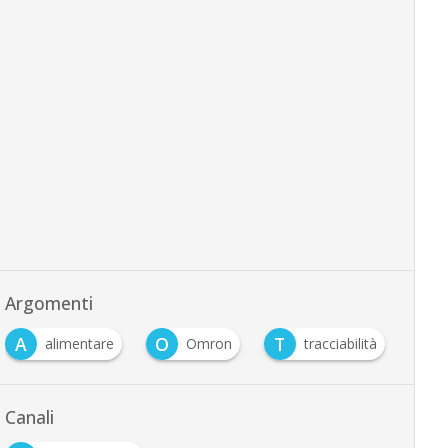
Argomenti
A
O
T
alimentare
Omron
tracciabilità
Canali