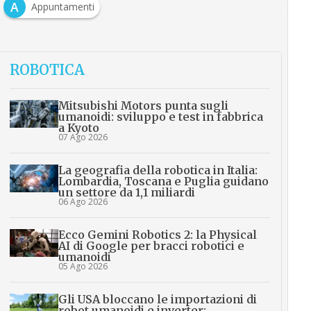
A
Appuntamenti
ROBOTICA
Mitsubishi Motors punta sugli
umanoidi: sviluppo e test in fabbrica
a Kyoto
07 Ago 2026
La geografia della robotica in Italia:
Lombardia, Toscana e Puglia guidano
un settore da 1,1 miliardi
06 Ago 2026
Ecco Gemini Robotics 2: la Physical
AI di Google per bracci robotici e
umanoidi
05 Ago 2026
Gli USA bloccano le importazioni di
robot umanoidi e inverter: