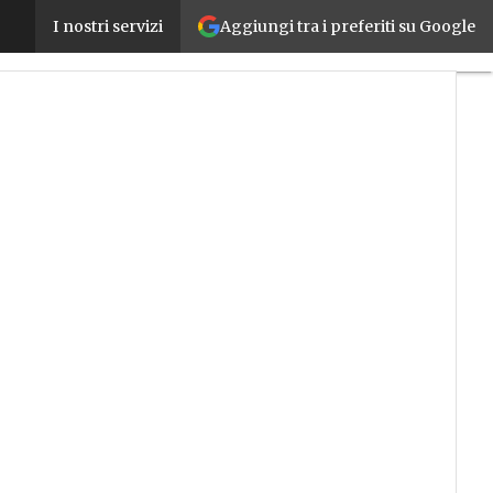
Aggiungi tra i preferiti su Google
Tracciabilità nell’Alimentare: se ne parla domani 
I nostri servizi