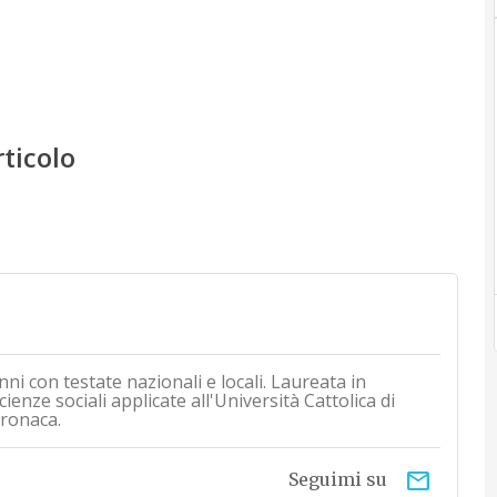
rticolo
nni con testate nazionali e locali. Laureata in
ienze sociali applicate all'Università Cattolica di
cronaca.
email
Seguimi su