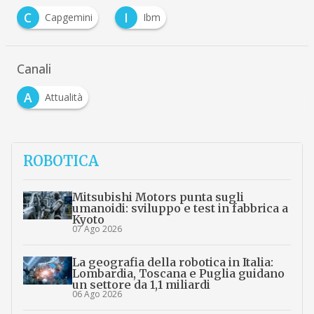
C
I
Capgemini
Ibm
Canali
A
Attualità
ROBOTICA
Mitsubishi Motors punta sugli
umanoidi: sviluppo e test in fabbrica a
Kyoto
07 Ago 2026
La geografia della robotica in Italia:
Lombardia, Toscana e Puglia guidano
un settore da 1,1 miliardi
06 Ago 2026