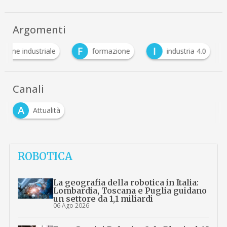
Argomenti
F
I
zione industriale
formazione
industria 4.0
Canali
A
Attualità
ROBOTICA
La geografia della robotica in Italia:
Lombardia, Toscana e Puglia guidano
un settore da 1,1 miliardi
06 Ago 2026