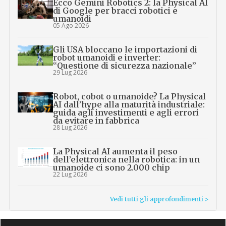
Ecco Gemini Robotics 2: la Physical AI
di Google per bracci robotici e
umanoidi
05 Ago 2026
Gli USA bloccano le importazioni di
robot umanoidi e inverter:
“Questione di sicurezza nazionale”
29 Lug 2026
Robot, cobot o umanoide? La Physical
AI dall’hype alla maturità industriale:
guida agli investimenti e agli errori
da evitare in fabbrica
28 Lug 2026
La Physical AI aumenta il peso
dell’elettronica nella robotica: in un
umanoide ci sono 2.000 chip
22 Lug 2026
Vedi tutti gli approfondimenti >