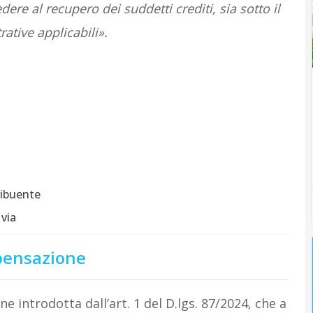
ere al recupero dei suddetti crediti, sia sotto il
ative applicabili».
ribuente
 via
mpensazione
one introdotta dall’art. 1 del D.lgs. 87/2024, che a