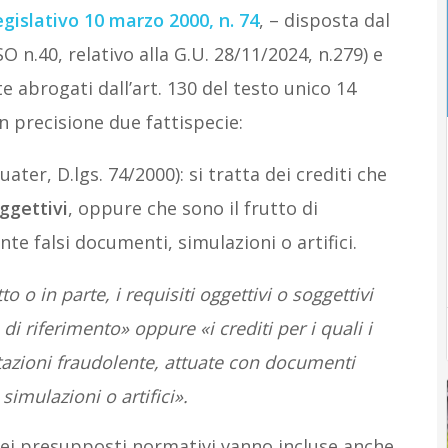
egislativo 10 marzo 2000, n. 74
, – disposta dal
O n.40, relativo alla G.U. 28/11/2024, n.279) e
e abrogati dall’art. 130 del testo unico 14
n precisione due fattispecie:
quater, D.lgs. 74/2000): si tratta dei crediti che
ggettivi
, oppure che sono il frutto di
te falsi documenti, simulazioni o artifici.
o o in parte, i requisiti oggettivi o soggettivi
i riferimento» oppure «i crediti per i quali i
tazioni fraudolente, attuate con documenti
imulazioni o artifici».
 dei presupposti normativi vanno incluse anche