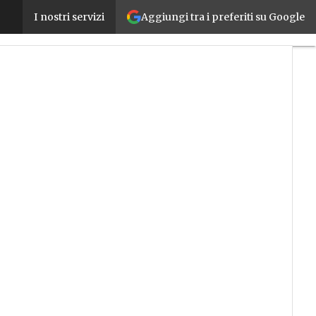
Aggiungi tra i preferiti su Google
Crediti d’imposta: ecco l’Atto di indirizzo del MEF
I nostri servizi