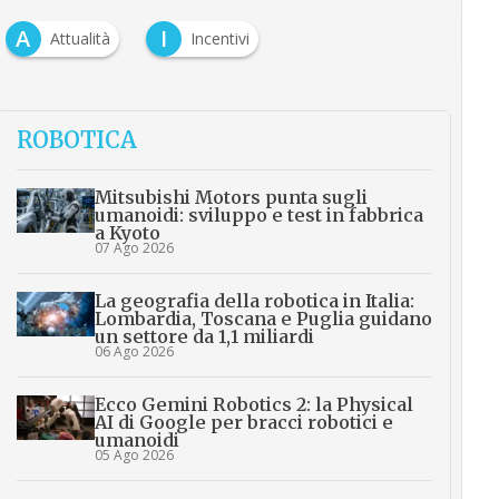
A
I
Attualità
Incentivi
ROBOTICA
Mitsubishi Motors punta sugli
umanoidi: sviluppo e test in fabbrica
a Kyoto
07 Ago 2026
La geografia della robotica in Italia:
Lombardia, Toscana e Puglia guidano
un settore da 1,1 miliardi
06 Ago 2026
Ecco Gemini Robotics 2: la Physical
AI di Google per bracci robotici e
umanoidi
05 Ago 2026