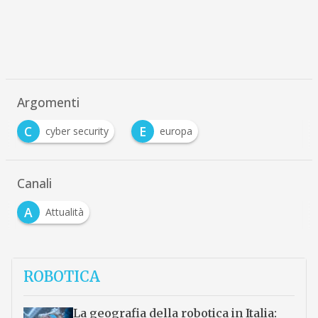
Argomenti
C
E
cyber security
europa
Canali
A
Attualità
ROBOTICA
La geografia della robotica in Italia: