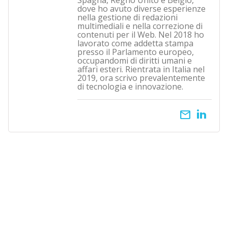
Spagna, Regno Unito e Belgio,
dove ho avuto diverse esperienze
nella gestione di redazioni
multimediali e nella correzione di
contenuti per il Web. Nel 2018 ho
lavorato come addetta stampa
presso il Parlamento europeo,
occupandomi di diritti umani e
affari esteri. Rientrata in Italia nel
2019, ora scrivo prevalentemente
di tecnologia e innovazione.
email