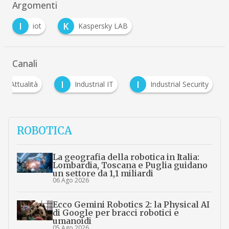
Argomenti
I
K
iot
Kaspersky LAB
Canali
A
I
I
Attualità
Industrial IT
Industrial Security
ROBOTICA
La geografia della robotica in Italia:
Lombardia, Toscana e Puglia guidano
un settore da 1,1 miliardi
06 Ago 2026
Ecco Gemini Robotics 2: la Physical AI
di Google per bracci robotici e
umanoidi
05 Ago 2026