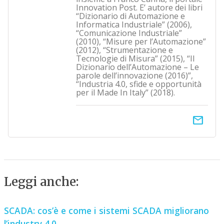
Innovation Post. E’ autore dei libri
“Dizionario di Automazione e
Informatica Industriale” (2006),
“Comunicazione Industriale”
(2010), “Misure per l’Automazione”
(2012), “Strumentazione e
Tecnologie di Misura” (2015), “Il
Dizionario dell’Automazione – Le
parole dell’innovazione (2016)”,
“Industria 4.0, sfide e opportunità
per il Made In Italy” (2018).
email
Leggi anche:
SCADA: cos’è e come i sistemi SCADA migliorano
l’industry 4.0