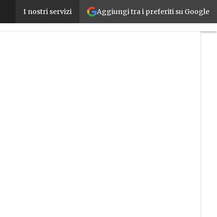
Aggiungi tra i preferiti su Google
Digital360, conferme e novità nel nuovo consiglio
I nostri servizi