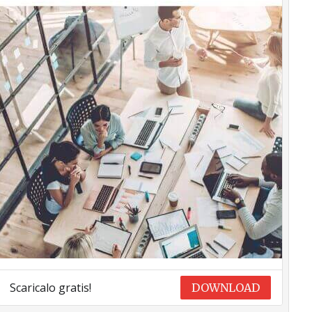
Scaricalo gratis!
DOWNLOAD