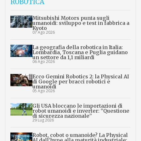
ROBOTICA
Mitsubishi Motors punta sugli
umanoidi: sviluppo e test in fabbrica a
Kyoto
07 Ago 2026
La geografia della robotica in Italia:
Lombardia, Toscana e Puglia guidano
un settore da 1,1 miliardi
06 Ago 2026
Ecco Gemini Robotics 2: la Physical AI
di Google per bracci robotici e
umanoidi
05 Ago 2026
Gli USA bloccano le importazioni di
robot umanoidi e inverter: “Questione
di sicurezza nazionale”
29 Lug 2026
Robot, cobot o umanoide? La Physical
AI dall’hype alla maturità industriale: