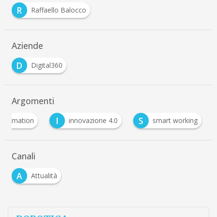
R
Raffaello Balocco
Aziende
D
Digital360
Argomenti
I
S
nsformation
innovazione 4.0
smart working
Canali
A
Attualità