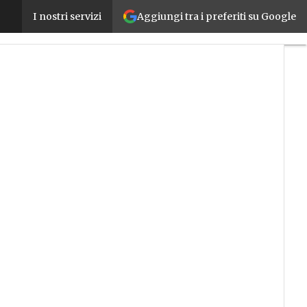
Aggiungi tra i preferiti su Google
Economia circolare in risalita, risparmi per 18 mil
I nostri servizi