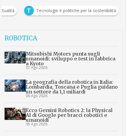
T
ttualità
Tecnologie e politiche per la sostenibilità
ROBOTICA
Mitsubishi Motors punta sugli
umanoidi: sviluppo e test in fabbrica
a Kyoto
07 Ago 2026
La geografia della robotica in Italia:
Lombardia, Toscana e Puglia guidano
un settore da 1,1 miliardi
06 Ago 2026
Ecco Gemini Robotics 2: la Physical
AI di Google per bracci robotici e
umanoidi
05 Ago 2026