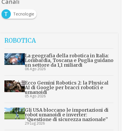
Canali
T
Tecnologie
ROBOTICA
La geografia della robotica in Italia:
Lombardia, Toscana e Puglia guidano
un settore da 1,1 miliardi
06 Ago 2026
Ecco Gemini Robotics 2: la Physical
AI di Google per bracci robotici e
umanoidi
05 Ago 2026
Gli USA bloccano le importazioni di
robot umanoidi e inverter:
“Questione di sicurezza nazionale”
29 Lug 2026