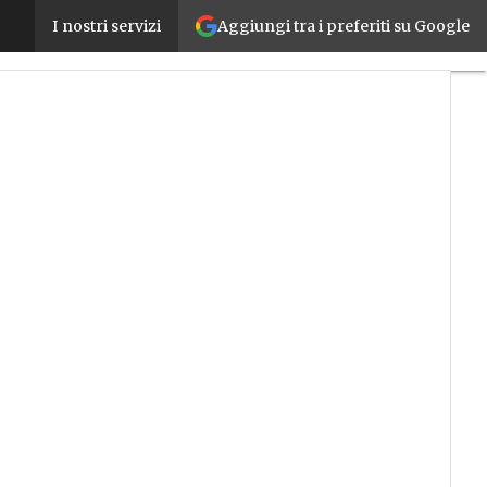
Aggiungi tra i preferiti su Google
PNRR e digitale: l’Italia ha speso bene i fondi, ma
I nostri servizi