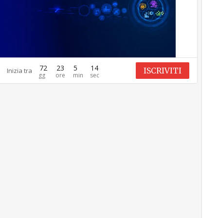
72
23
5
13
ISCRIVITI
Inizia tra