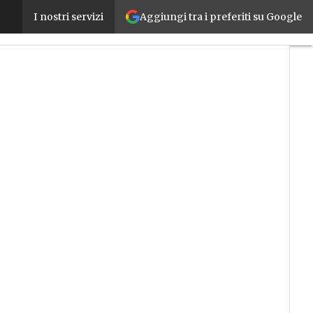
Aggiungi tra i preferiti su Google
Energia, investimenti e deregulation le priorità del
I nostri servizi