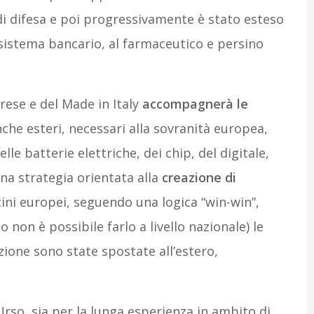
di difesa e poi progressivamente è stato esteso
l sistema bancario, al farmaceutico e persino
rese e del Made in Italy
accompagnerà le
nche esteri, necessari alla sovranità europea,
e batterie elettriche, dei chip, del digitale,
Una strategia orientata alla
creazione di
cini europei, seguendo una logica “win-win”,
 non è possibile farlo a livello nazionale) le
azione sono state spostate all’estero,
so, sia per la lunga esperienza in ambito di