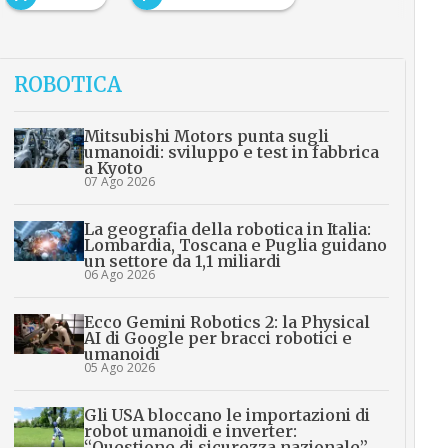
ROBOTICA
Mitsubishi Motors punta sugli
umanoidi: sviluppo e test in fabbrica
a Kyoto
07 Ago 2026
La geografia della robotica in Italia:
Lombardia, Toscana e Puglia guidano
un settore da 1,1 miliardi
06 Ago 2026
Ecco Gemini Robotics 2: la Physical
AI di Google per bracci robotici e
umanoidi
05 Ago 2026
Gli USA bloccano le importazioni di
robot umanoidi e inverter:
“Questione di sicurezza nazionale”