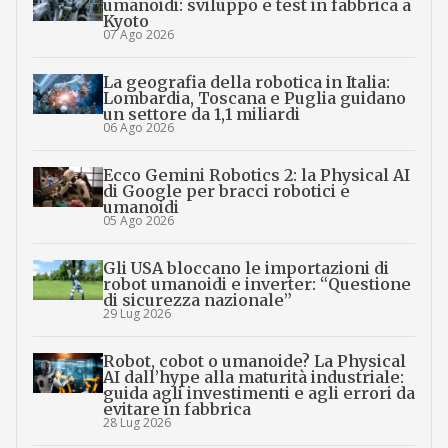
umanoidi: sviluppo e test in fabbrica a
Kyoto
07 Ago 2026
La geografia della robotica in Italia:
Lombardia, Toscana e Puglia guidano
un settore da 1,1 miliardi
06 Ago 2026
Ecco Gemini Robotics 2: la Physical AI
di Google per bracci robotici e
umanoidi
05 Ago 2026
Gli USA bloccano le importazioni di
robot umanoidi e inverter: “Questione
di sicurezza nazionale”
29 Lug 2026
Robot, cobot o umanoide? La Physical
AI dall’hype alla maturità industriale:
guida agli investimenti e agli errori da
evitare in fabbrica
28 Lug 2026