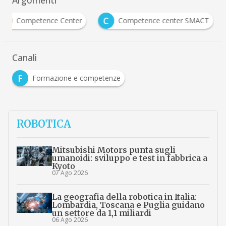
Argomenti
C
D
Competence center SMACT
Digital Transformat
Canali
F
Formazione e competenze
ROBOTICA
Mitsubishi Motors punta sugli
umanoidi: sviluppo e test in fabbrica a
Kyoto
07 Ago 2026
La geografia della robotica in Italia:
Lombardia, Toscana e Puglia guidano
un settore da 1,1 miliardi
06 Ago 2026