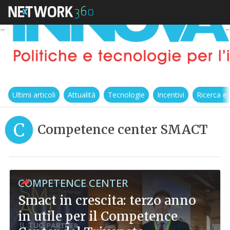
Ultimi articoli
Attualità
Tecnologie
Incentivi
Ricerca e
C
Competence center SMACT
COMPETENCE CENTER
Smact in crescita: terzo anno
in utile per il Competence