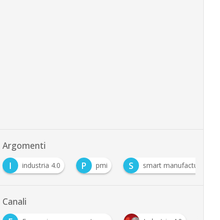
Argomenti
I
P
S
industria 4.0
pmi
smart manufacturing
Canali