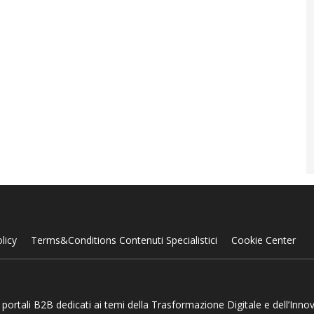
licy
Terms&Conditions Contenuti Specialistici
Cookie Center
 e portali B2B dedicati ai temi della Trasformazione Digitale e dell’Inno