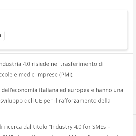
i
Industria 4.0 risiede nel trasferimento di
ccole e medie imprese (PMI).
 dell’economia italiana ed europea e hanno una
iluppo dell’UE per il rafforzamento della
H
horizon 2020
 ricerca dal titolo “Industry 4.0 for SMEs –