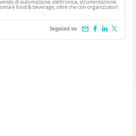
rivendo di automazione, elettronica, strumentazione,
mia e food & beverage, oltre che con organizzatori
email
Seguimi su