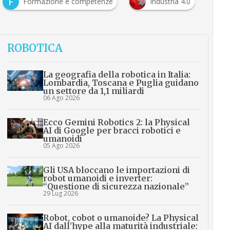
F
Formazione e competenze
Industria 4.0
ROBOTICA
La geografia della robotica in Italia:
Lombardia, Toscana e Puglia guidano
un settore da 1,1 miliardi
06 Ago 2026
Ecco Gemini Robotics 2: la Physical
AI di Google per bracci robotici e
umanoidi
05 Ago 2026
Gli USA bloccano le importazioni di
robot umanoidi e inverter:
“Questione di sicurezza nazionale”
29 Lug 2026
Robot, cobot o umanoide? La Physical
AI dall’hype alla maturità industriale: