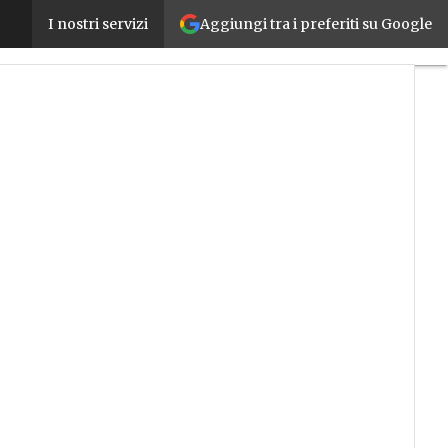
Aggiungi tra i preferiti su Google
Industry 4.0 per le PMI: un progetto dell’Universit
I nostri servizi