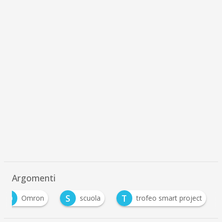
Argomenti
O
S
T
Omron
scuola
trofeo smart project