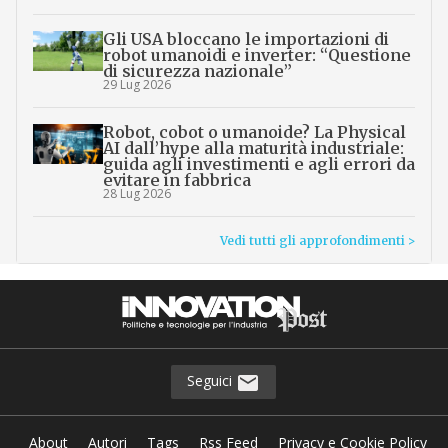
Gli USA bloccano le importazioni di
robot umanoidi e inverter: “Questione
di sicurezza nazionale”
29 Lug 2026
Robot, cobot o umanoide? La Physical
AI dall’hype alla maturità industriale:
guida agli investimenti e agli errori da
evitare in fabbrica
28 Lug 2026
Vedi tutti gli approfondimenti >
Seguici
About
Autori
Tags
Rss Feed
Privacy e Cookie Policy