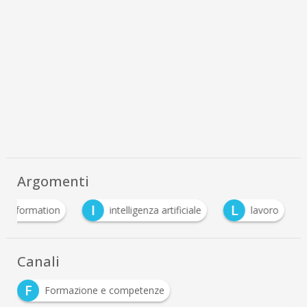
Argomenti
I
L
Transformation
intelligenza artificiale
lavoro
Canali
F
Formazione e competenze