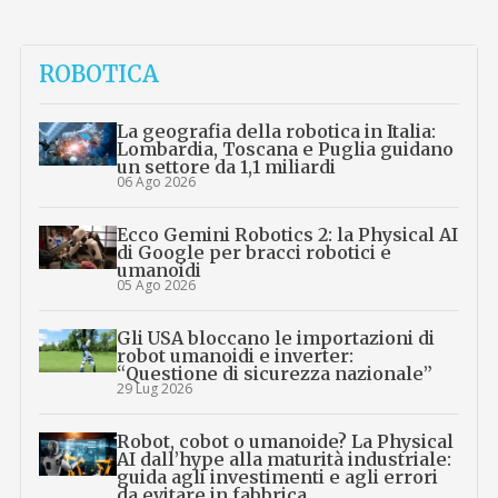
ROBOTICA
La geografia della robotica in Italia:
Lombardia, Toscana e Puglia guidano
un settore da 1,1 miliardi
06 Ago 2026
Ecco Gemini Robotics 2: la Physical AI
di Google per bracci robotici e
umanoidi
05 Ago 2026
Gli USA bloccano le importazioni di
robot umanoidi e inverter:
“Questione di sicurezza nazionale”
29 Lug 2026
Robot, cobot o umanoide? La Physical
AI dall’hype alla maturità industriale:
guida agli investimenti e agli errori
da evitare in fabbrica