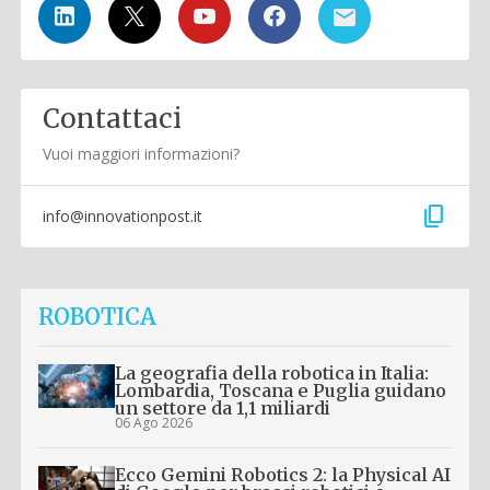
Contattaci
Vuoi maggiori informazioni?
content_copy
info@innovationpost.it
ROBOTICA
La geografia della robotica in Italia:
Lombardia, Toscana e Puglia guidano
un settore da 1,1 miliardi
06 Ago 2026
Ecco Gemini Robotics 2: la Physical AI