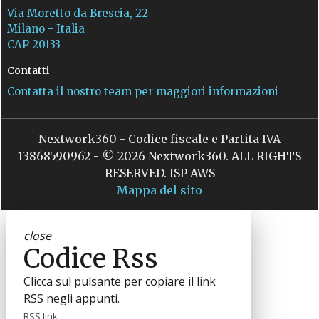
Via Moretto da Brescia, 22
Milano - Italia
CAP 20133
Contatti
Contatta il nostro team per maggiori informazioni
Nextwork360 - Codice fiscale e Partita IVA
13868590962 - © 2026 Nextwork360. ALL RIGHTS
RESERVED. ISP AWS
Mappa del sito
close
Codice Rss
Clicca sul pulsante per copiare il link
RSS negli appunti.
RSS link