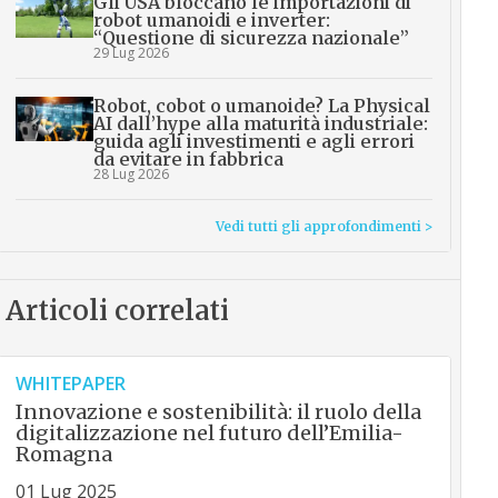
Gli USA bloccano le importazioni di
robot umanoidi e inverter:
“Questione di sicurezza nazionale”
29 Lug 2026
Robot, cobot o umanoide? La Physical
AI dall’hype alla maturità industriale:
guida agli investimenti e agli errori
da evitare in fabbrica
28 Lug 2026
Vedi tutti gli approfondimenti >
Articoli correlati
WHITEPAPER
Innovazione e sostenibilità: il ruolo della
digitalizzazione nel futuro dell’Emilia-
Romagna
01 Lug 2025