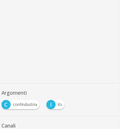
Argomenti
C
I
confindustria
its
Canali