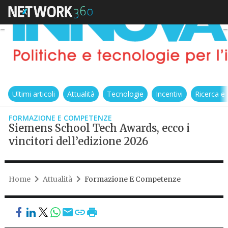
Ultimi articoli
Attualità
Tecnologie
Incentivi
Ricerca e
FORMAZIONE E COMPETENZE
Siemens School Tech Awards, ecco i
vincitori dell’edizione 2026
Home
Attualità
Formazione E Competenze