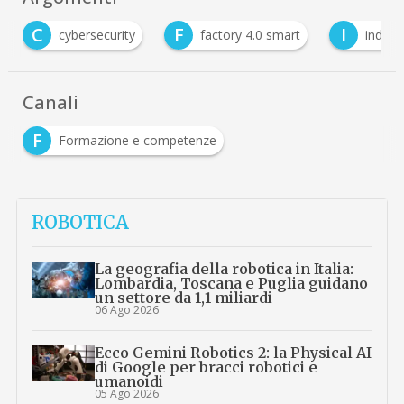
C
F
I
cybersecurity
factory 4.0 smart
industr
Canali
F
Formazione e competenze
ROBOTICA
La geografia della robotica in Italia:
Lombardia, Toscana e Puglia guidano
un settore da 1,1 miliardi
06 Ago 2026
Ecco Gemini Robotics 2: la Physical AI
di Google per bracci robotici e
umanoidi
05 Ago 2026