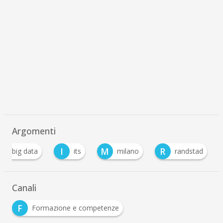
Argomenti
B
I
M
R
big data
its
milano
randstad
Canali
F
Formazione e competenze