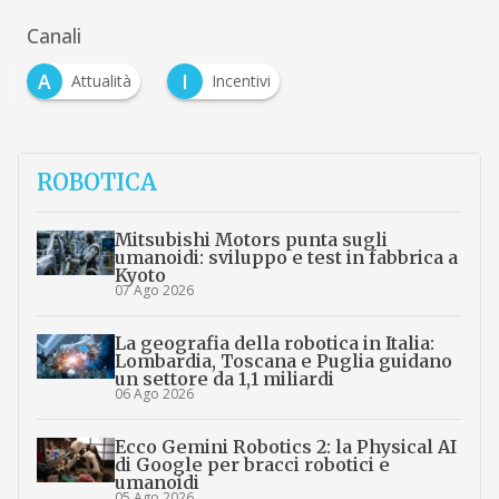
Canali
A
I
Attualità
Incentivi
ROBOTICA
Mitsubishi Motors punta sugli
umanoidi: sviluppo e test in fabbrica a
Kyoto
07 Ago 2026
La geografia della robotica in Italia:
Lombardia, Toscana e Puglia guidano
un settore da 1,1 miliardi
06 Ago 2026
Ecco Gemini Robotics 2: la Physical AI
di Google per bracci robotici e
umanoidi
05 Ago 2026