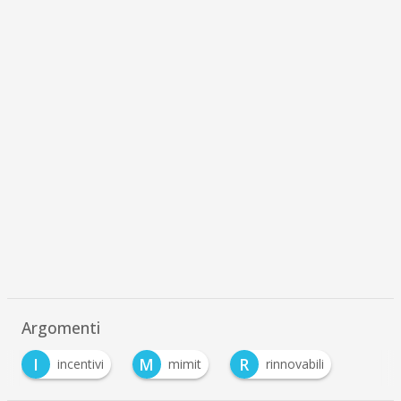
Argomenti
I
M
R
incentivi
mimit
rinnovabili