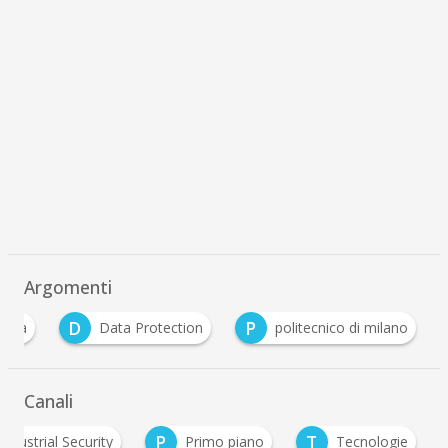
Argomenti
D
P
ezza
Data Protection
politecnico di milano
Canali
P
T
Industrial Security
Primo piano
Tecnologie