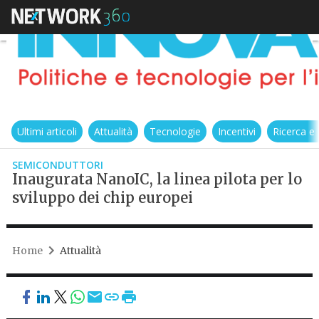
Ultimi articoli
Attualità
Tecnologie
Incentivi
Ricerca e
SEMICONDUTTORI
Inaugurata NanoIC, la linea pilota per lo
sviluppo dei chip europei
Home
Attualità