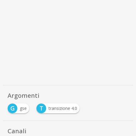
Argomenti
G
T
gse
transizione 4.0
…
Canali