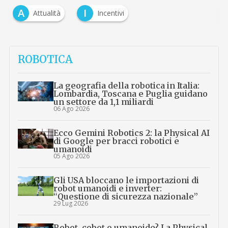
A
I
Attualità
Incentivi
…
ROBOTICA
La geografia della robotica in Italia:
Lombardia, Toscana e Puglia guidano
un settore da 1,1 miliardi
06 Ago 2026
Ecco Gemini Robotics 2: la Physical AI
di Google per bracci robotici e
umanoidi
05 Ago 2026
Gli USA bloccano le importazioni di
robot umanoidi e inverter:
“Questione di sicurezza nazionale”
29 Lug 2026
Robot, cobot o umanoide? La Physical