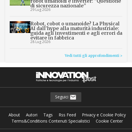
robot umanoidi e inverter: “Questione
di sicurezza nazionale”
29 Lug 2026
Robot, cobot o umanoide? La Physical
AI dall’hype alla maturità industriale:
guida agli investimenti e agli errori da
evitare in fabbrica
28 Lug 2026
Vedi tutti gli approfondimenti >
Seguici
About
Autori
Tags
Rss Feed
Privacy e Cookie Policy
Terms&Conditions Contenuti Specialistici
Cookie Center