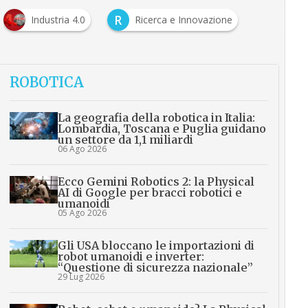
R
Industria 4.0
Ricerca e Innovazione
ROBOTICA
La geografia della robotica in Italia:
Lombardia, Toscana e Puglia guidano
un settore da 1,1 miliardi
06 Ago 2026
Ecco Gemini Robotics 2: la Physical
AI di Google per bracci robotici e
umanoidi
05 Ago 2026
Gli USA bloccano le importazioni di
robot umanoidi e inverter:
“Questione di sicurezza nazionale”
29 Lug 2026