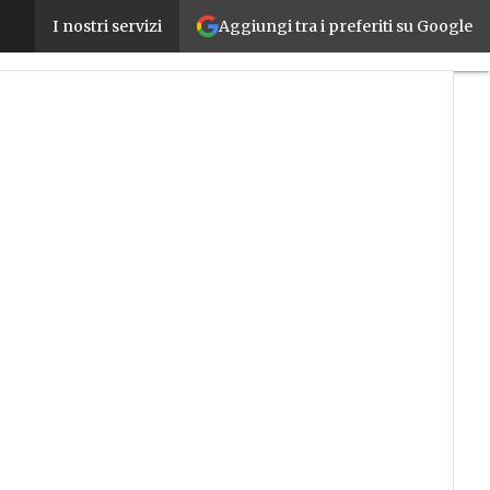
Aggiungi tra i preferiti su Google
Competence Center, anche il BI-REX lancia il primo 
I nostri servizi