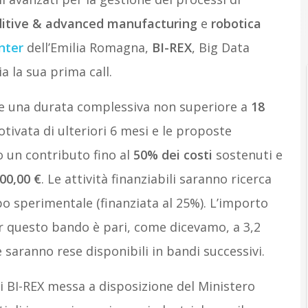
itive & advanced manufacturing
e
robotica
nter
dell’Emilia Romagna,
BI-REX
, Big Data
a la sua prima call.
re una durata complessiva non superiore a
18
tivata di ulteriori 6 mesi e le proposte
 un contributo fino al
50% dei costi
sostenuti e
00,00 €
. Le attività finanziabili saranno ricerca
ppo sperimentale (finanziata al 25%). L’importo
er questo bando è pari, come dicevamo, a 3,2
ie saranno rese disponibili in bandi successivi.
i BI-REX messa a disposizione del Ministero