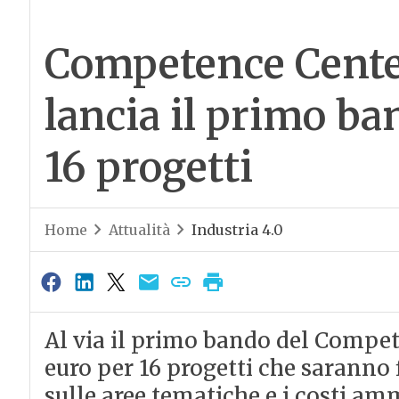
Competence Center
lancia il primo ba
16 progetti
Home
Attualità
Industria 4.0
Al via il primo bando del Compet
euro per 16 progetti che saranno f
sulle aree tematiche e i costi amm