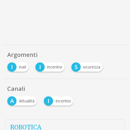
Argomenti
I
I
S
inail
incentivi
sicurezza
Canali
A
I
Attualità
Incentivi
ROBOTICA