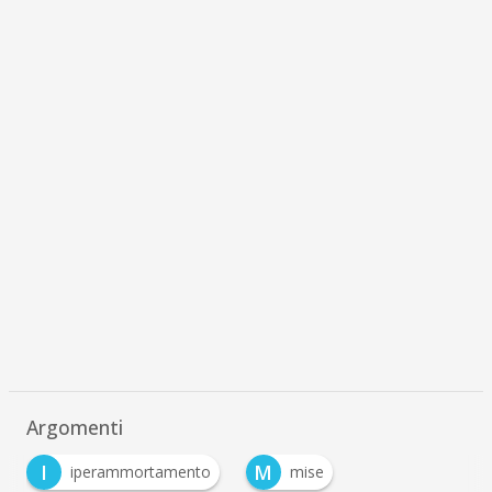
Argomenti
I
M
iperammortamento
mise