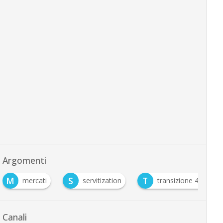
Argomenti
M
S
T
mercati
servitization
transizione 4.0
Canali