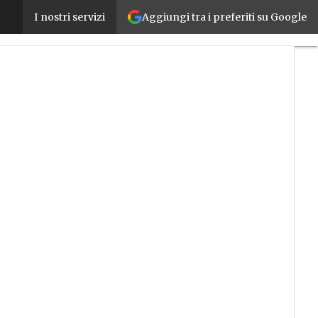
Aggiungi tra i preferiti su Google
Industria 4.0, il mercato Italiano resiste alla pande
I nostri servizi