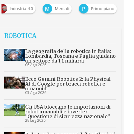
M
P
Industria 4.0
Mercati
Primo piano
ROBOTICA
La geografia della robotica in Italia:
Lombardia, Toscana e Puglia guidano
un settore da 1,1 miliardi
06 Ago 2026
Ecco Gemini Robotics 2: la Physical
AI di Google per bracci robotici e
umanoidi
05 Ago 2026
Gli USA bloccano le importazioni di
robot umanoidi e inverter:
“Questione di sicurezza nazionale”
29 Lug 2026