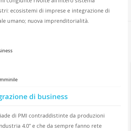
ni congiunte rivolte all’intero sistema
tri: ecosistemi di imprese e integrazione di
tale umano; nuova imprenditorialità.
siness
emminile
grazione di business
riade di PMI contraddistinte da produzioni
Industria 4.0” e che da sempre fanno rete