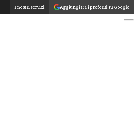
Aggiungi tra i preferiti su Google
Industria 4.0, 90 miliardi alle PMI per lo sviluppo 
I nostri servizi