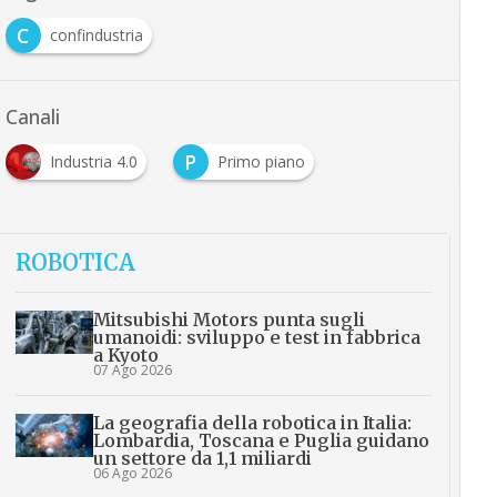
C
confindustria
Canali
P
Industria 4.0
Primo piano
ROBOTICA
Mitsubishi Motors punta sugli
umanoidi: sviluppo e test in fabbrica
a Kyoto
07 Ago 2026
La geografia della robotica in Italia:
Lombardia, Toscana e Puglia guidano
un settore da 1,1 miliardi
06 Ago 2026