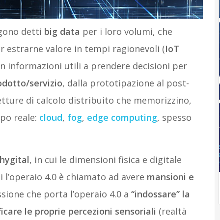
ngono detti
big data
per i loro volumi, che
er estrarne valore in tempi ragionevoli (
IoT
in informazioni utili a prendere decisioni per
rodotto/servizio
, dalla prototipazione al post-
tetture di calcolo distribuito che memorizzino,
mpo reale:
cloud
,
fog
,
edge computing
, spesso
hygital
, in cui le dimensioni fisica e digitale
 l’operaio 4.0 è chiamato ad avere
mansioni e
ssione che porta l’operaio 4.0 a
“indossare” la
icare le proprie percezioni sensoriali
(realtà