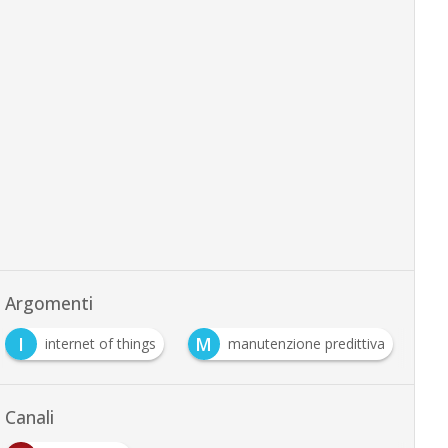
Argomenti
I
M
S
internet of things
manutenzione predittiva
Canali