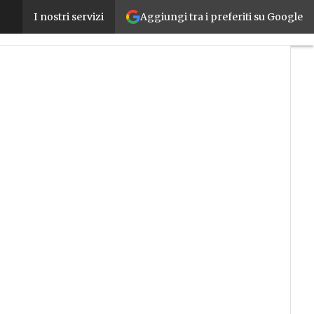
Aggiungi tra i preferiti su Google
Operaio 4.0: l’operaio di nuova generazione nell’in
I nostri servizi