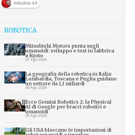
Industria 4.0
ROBOTICA
Mitsubishi Motors punta sugli
umanoidi: sviluppo e test in fabbrica
a Kyoto
07 Ago 2026
La geografia della robotica in Italia:
Lombardia, Toscana e Puglia guidano
un settore da 1,1 miliardi
06 Ago 2026
Ecco Gemini Robotics 2: la Physical
AI di Google per bracci robotici e
umanoidi
05 Ago 2026
Gli USA bloccano le importazioni di
robot umanoidi e inverter: