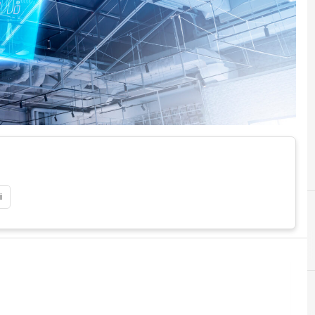
i
I
industria 4.0