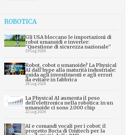
ROBOTICA
Gli USA bloccano le importazioni di
robot umanoidi e inverter:
“Questione di sicurezza nazionale”
29 Lug 2026
Robot, cobot o umanoide? La Physical
AI dall’hype alla maturità industriale:
guida agli investimenti e agli errori
da evitare in fabbrica
28 Lug 2026
La Physical AI aumenta il peso
dell’elettronica nella robotica: in un
umanoide ci sono 2.000 chip
22 Lug 2026
AI e comandi vocali per i cobot: il
progetto Bocia di Omitech per la