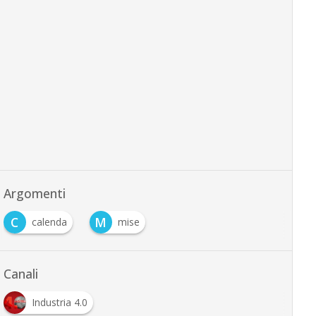
Argomenti
C
M
calenda
mise
Canali
Industria 4.0