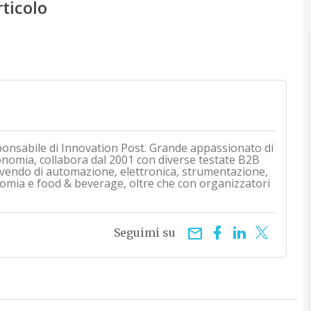
rticolo
ponsabile di Innovation Post. Grande appassionato di
onomia, collabora dal 2001 con diverse testate B2B
rivendo di automazione, elettronica, strumentazione,
mia e food & beverage, oltre che con organizzatori
email
Seguimi su