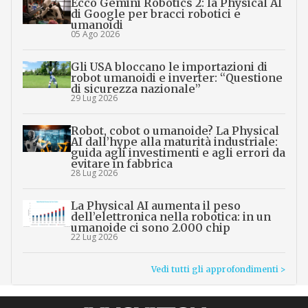
Ecco Gemini Robotics 2: la Physical AI
di Google per bracci robotici e
umanoidi
05 Ago 2026
Gli USA bloccano le importazioni di
robot umanoidi e inverter: “Questione
di sicurezza nazionale”
29 Lug 2026
Robot, cobot o umanoide? La Physical
AI dall’hype alla maturità industriale:
guida agli investimenti e agli errori da
evitare in fabbrica
28 Lug 2026
La Physical AI aumenta il peso
dell’elettronica nella robotica: in un
umanoide ci sono 2.000 chip
22 Lug 2026
Vedi tutti gli approfondimenti >