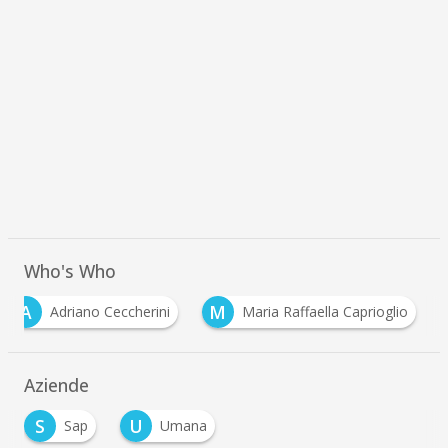
Who's Who
A
M
Adriano Ceccherini
Maria Raffaella Caprioglio
Aziende
S
U
Sap
Umana