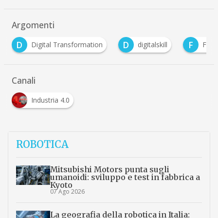
Argomenti
D
F
P
n
digitalskill
Formazione 4.0
pmi
Canali
Industria 4.0
ROBOTICA
Mitsubishi Motors punta sugli
umanoidi: sviluppo e test in fabbrica a
Kyoto
07 Ago 2026
La geografia della robotica in Italia: